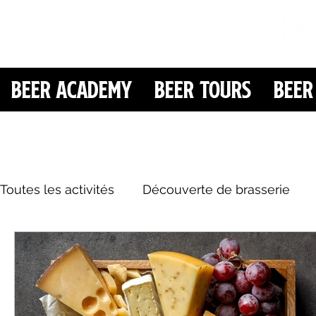
Beer Academy
Beer Tours
Beer
Toutes les activités
Découverte de brasserie
Ludique & compétitif
Beer Pairing
Expér