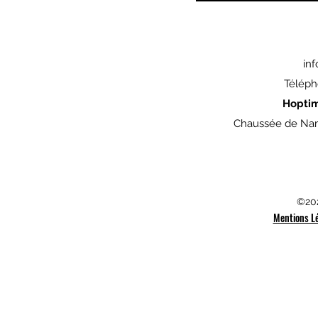
in
Téléph
Hopti
Chaussée de Nam
©202
Mentions L