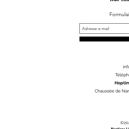
Formula
in
Téléph
Hopti
Chaussée de Nam
©202