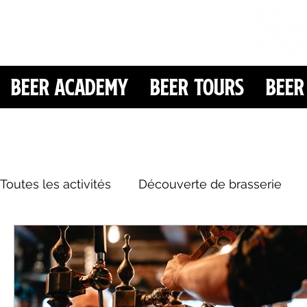
Beer Academy
Beer Tours
Beer
Toutes les activités
Découverte de brasserie
Ludique & compétitif
Beer Pairing
Expér