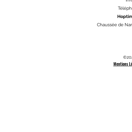
in
Téléph
Hopti
Chaussée de Nam
©202
Mentions L