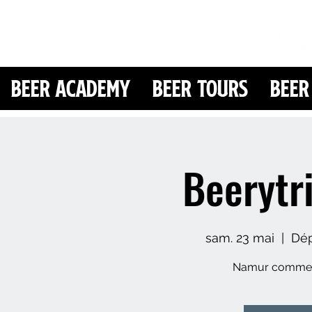
Beer Academy
Beer Tours
Beer
Beeryt
sam. 23 mai
  |  
Dép
Namur comme v