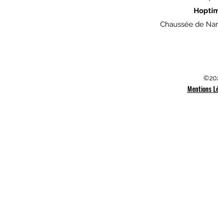
Hopti
Chaussée de Nam
©202
Mentions L