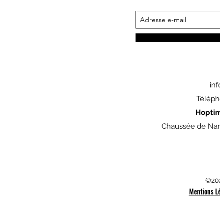
in
Téléph
Hopti
Chaussée de Nam
©202
Mentions L