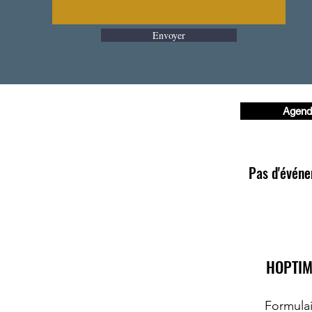
Envoyer
Agend
Pas d'évén
HOPTIM
Formula