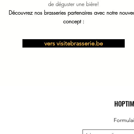
de déguster une bière!
Découvrez nos brasseries partenaires avec notre nouve
concept :
vers visitebrasserie.be
HOPTIM
Formula