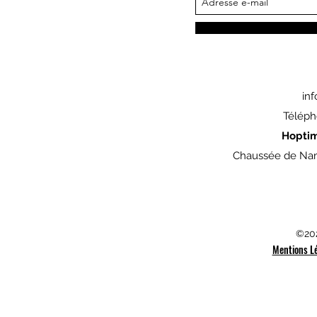
in
Téléph
Hopti
Chaussée de Nam
©202
Mentions L