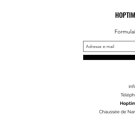
HOPTIM
Formula
in
Téléph
Hopti
Chaussée de Nam