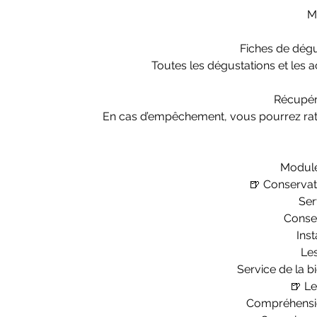
Ma
Fiches de dégu
Toutes les dégustations et les a
Récupéra
En cas d’empêchement, vous pourrez ratt
Module
🍺 Conservati
Ser
Conser
Inst
Les
Service de la bi
🍺 Le
Compréhension