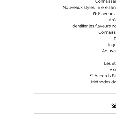
Connaissan
Nouveaux styles : Bière sans
🍺 Flaveurs 
Arô
Identifier les flaveurs 
Connaiss

Ing
Adjuvan
Les é
Vis
🍺 Accords Bi
Méthodes d’a
Sé