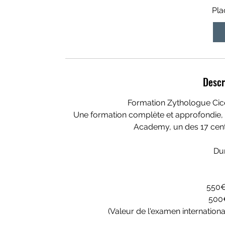
m
Pla
e
n
c
e
l
Descr
e
1
Formation Zythologue Cice
o
Une formation complète et approfondie, 
c
Academy, un des 17 cent
t
.
Dur
550€
500
(Valeur de l'examen internationa