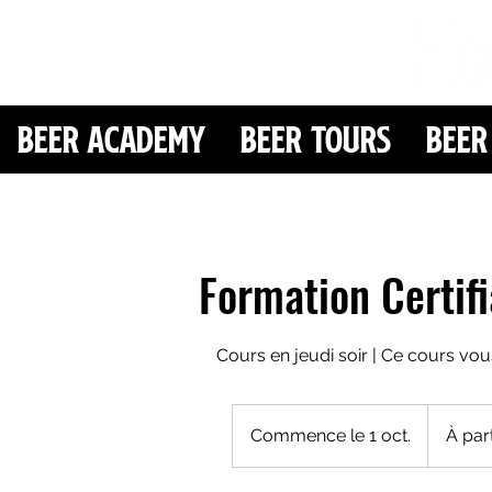
Beer Academy
Beer Tours
Beer
Formation Certif
Cours en jeudi soir | Ce cours v
À
partir
Commence le 1 oct.
C
À par
de
500
o
euros
m