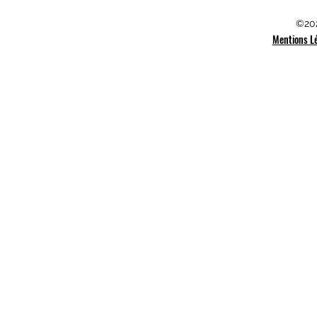
©202
Mentions L