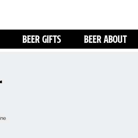
Beer Gifts
Beer About
r
ine