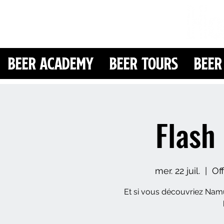
Beer Academy
Beer Tours
Beer
Flash
mer. 22 juil.
  |  
Of
Et si vous découvriez Namu