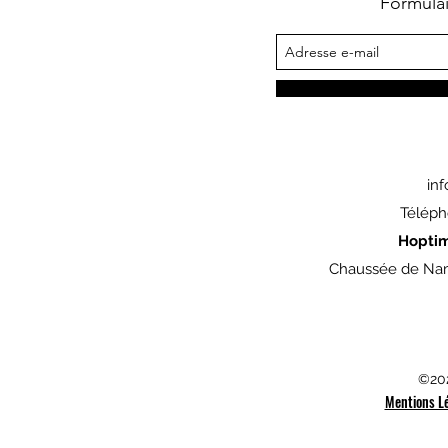
Formula
in
Téléph
Hopti
Chaussée de Nam
©202
Mentions L