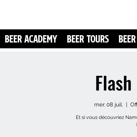
Beer Academy
Beer Tours
Beer
Flash
mer. 08 juil.
  |  
Of
Et si vous découvriez Namu