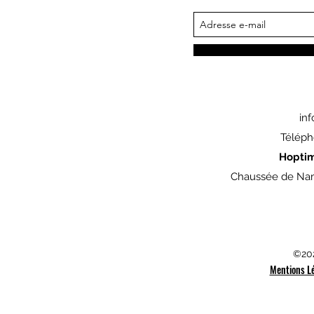
in
Téléph
Hopti
Chaussée de Nam
©202
Mentions L