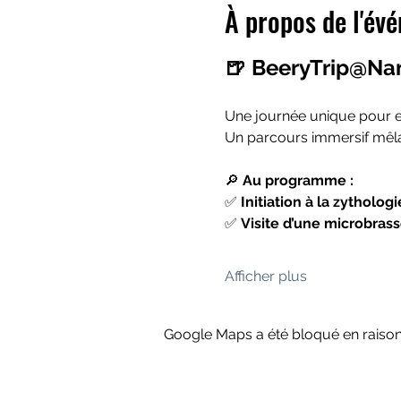
À propos de l'év
🍺 BeeryTrip@Nam
Une journée unique pour e
Un parcours immersif mêlan
🔎 
Au programme :
✅ 
Initiation à la zythologi
✅ 
Visite d’une microbrass
Afficher plus
Google Maps a été bloqué en raison