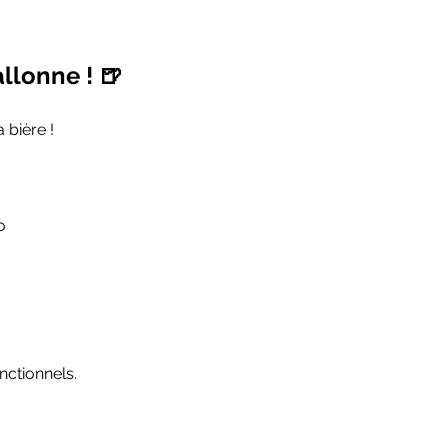
llonne ! 🍺
 bière ! 
o
ctionnels.