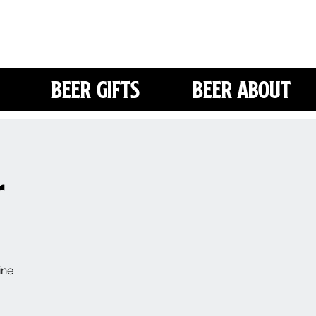
Beer Gifts
Beer About
r
ine