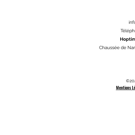
in
Téléph
Hopti
Chaussée de Nam
©202
Mentions L