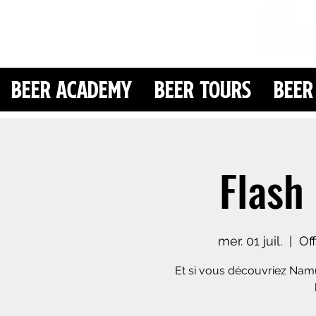
Beer Academy
Beer Tours
Beer
Flash
mer. 01 juil.
  |  
Of
Et si vous découvriez Namu