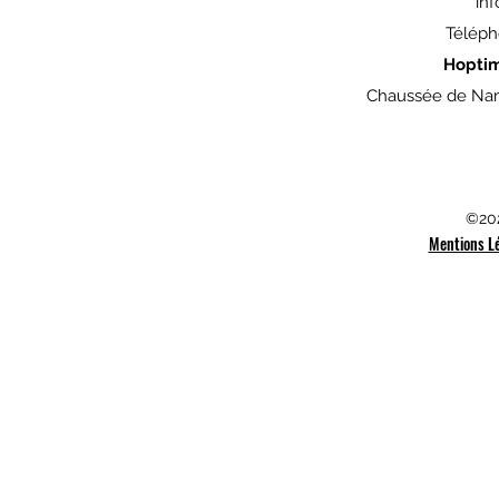
in
Téléph
Hopti
Chaussée de Nam
©202
Mentions L