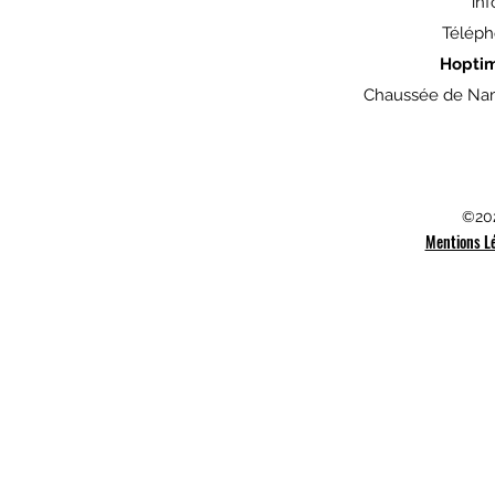
in
Téléph
Hopti
Chaussée de Nam
©202
Mentions L