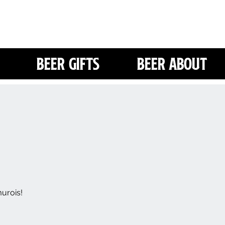
Beer Gifts
Beer About
murois!