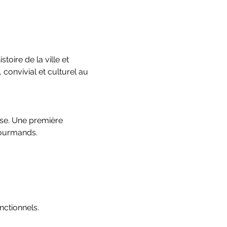
toire de la ville et 
nvivial et culturel au 
ise. Une première 
gourmands.
ctionnels.