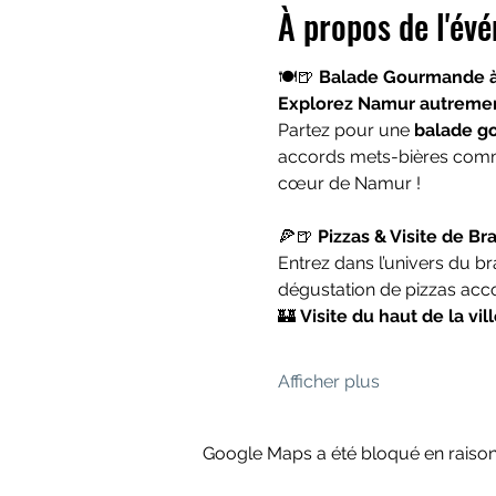
À propos de l'év
🍽️🍺 
Balade Gourmande à 
Explorez Namur autrement,
Partez pour une 
balade g
accords mets-bières comme
cœur de Namur !
🍕🍺 
Pizzas & Visite de Br
Entrez dans l’univers du br
dégustation de pizzas ac
🏰 
Visite du haut de la vil
Afficher plus
Google Maps a été bloqué en raison