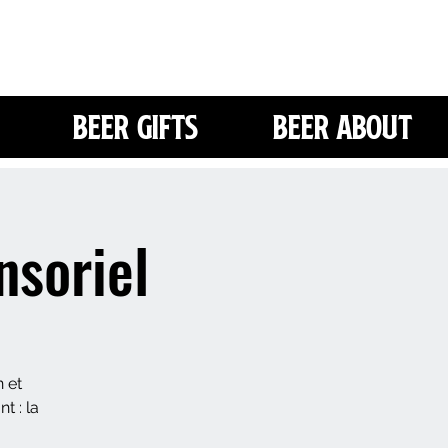
Beer Gifts
Beer About
nsoriel
 et
t : la