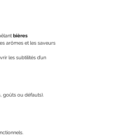
mêlant 
bières 
es arômes et les saveurs 
r les subtilités d’un 
 goûts ou défauts).
ctionnels.