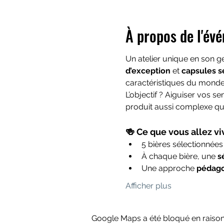
À propos de l'év
Un atelier unique en son g
d’exception
 et 
capsules s
caractéristiques du monde
L’objectif ? Aiguiser vos s
produit aussi complexe qu’
🍻 Ce que vous allez viv
5 bières sélectionnées
À chaque bière, une 
s
Une approche 
pédago
Afficher plus
Google Maps a été bloqué en raison