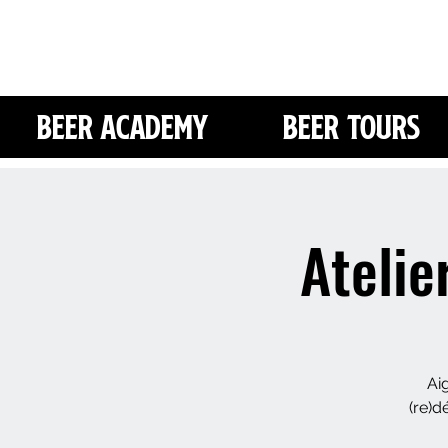
Beer Academy
Beer Tours
Atelie
Ai
(re)d