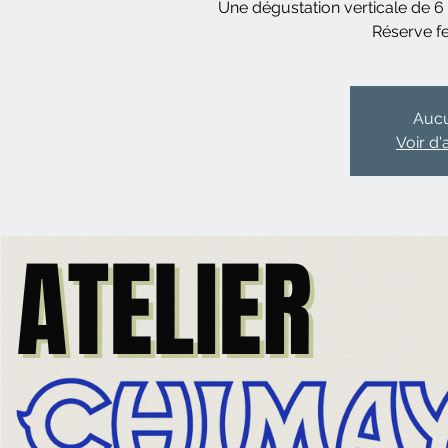
Une dégustation verticale de 6
Réserve f
Aucu
Voir d