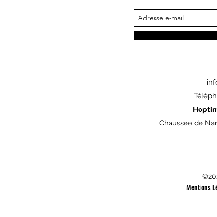
in
Téléph
Hopti
Chaussée de Nam
©202
Mentions L