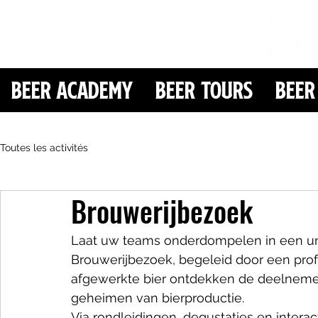
Beer Academy
Beer Tours
Beer
Toutes les activités
Brouwerijbezoek
Laat uw teams onderdompelen in een un
Brouwerijbezoek, begeleid door een profe
afgewerkte bier ontdekken de deelnemer
geheimen van bierproductie.
Via rondleidingen, degustaties en intera