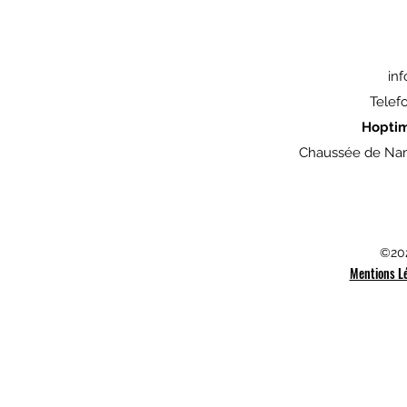
in
Telef
Hopti
Chaussée de Nam
©202
Mentions L