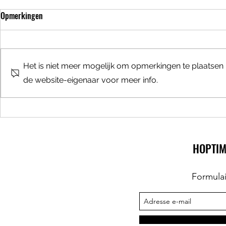
Opmerkingen
Beer Tours
Het is niet meer mogelijk om opmerkingen te plaatsen
de website-eigenaar voor meer info.
Bierbar met e
Zytholoog
HOPTIM
Formula