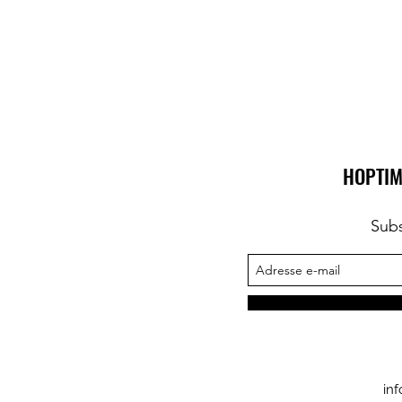
HOPTIM
Subs
in