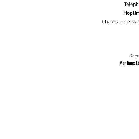
Téléph
Hopti
Chaussée de Nam
©202
Mentions L