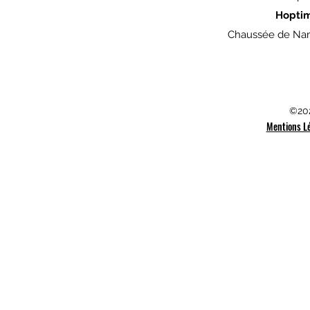
Hopti
Chaussée de Nam
©202
Mentions L