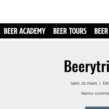
Beer Academy
Beer Tours
Beer
Beeryt
sam. 21 mars
  |  
Dép
Namur comme v