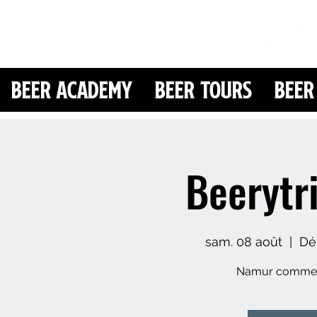
Beer Academy
Beer Tours
Beer
Beeryt
sam. 08 août
  |  
Dép
Namur comme v