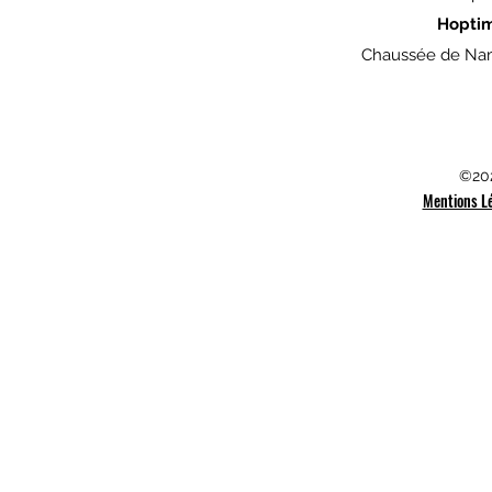
Hopti
Chaussée de Nam
©202
Mentions L