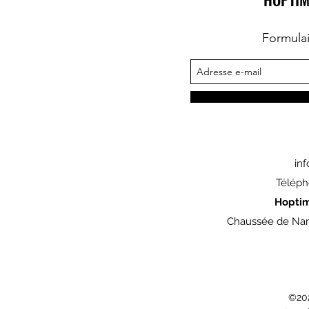
Formula
in
Téléph
Hopti
Chaussée de Nam
©202