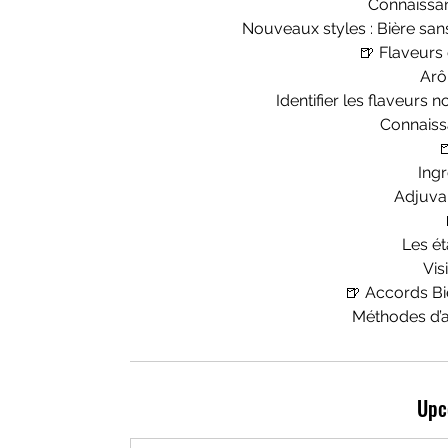
Connaissan
Nouveaux styles : Bière sans
🍺 Flaveurs 
Arô
Identifier les flaveurs 
Connaiss

Ing
Adjuvan
Les é
Vis
🍺 Accords Bi
Méthodes d’a
Upc