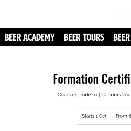
Beer Academy
Beer Tours
Beer
Formation Certif
Cours en jeudi soir | Ce cours v
From
500
Starts 1 Oct
S
From 
euros
t
a