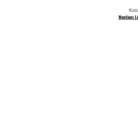
©202
Mentions L