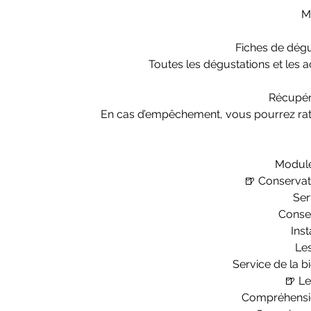
Ma
Fiches de dégu
Toutes les dégustations et les a
Récupéra
En cas d’empêchement, vous pourrez ratt
Module
🍺 Conservati
Ser
Conser
Inst
Les
Service de la bi
🍺 Le
Compréhension