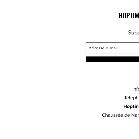
HOPTIM
Subs
in
Téléph
Hopti
Chaussée de Nam