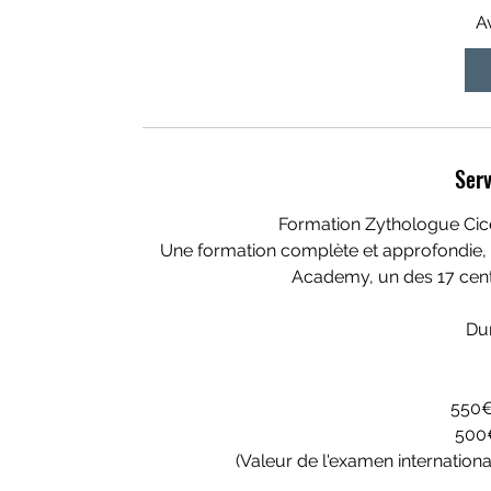
r
A
t
s
1
O
c
Serv
t
Formation Zythologue Cice
Une formation complète et approfondie, 
Academy, un des 17 cent
Dur
550€
500
(Valeur de l'examen internationa