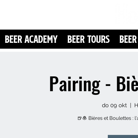
Beer Academy
Beer Tours
Beer
Pairing - Bi
do 09 okt
  |  
H
🍺🧆 Bières et Boulettes : l