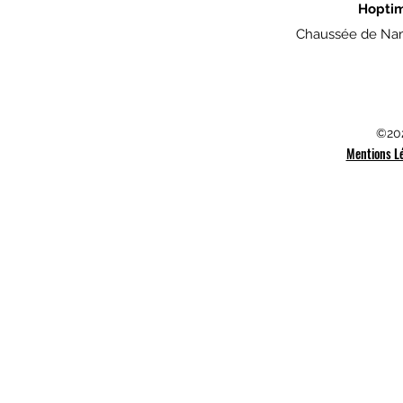
Hopti
Chaussée de Nam
©202
Mentions L