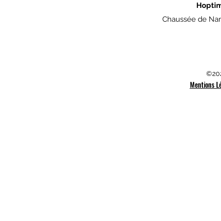
Hopti
Chaussée de Nam
©202
Mentions L