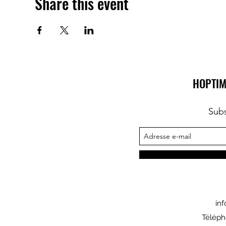
Share this event
HOPTIM
Subs
in
Téléph