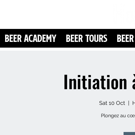
Beer Academy
Beer Tours
Beer
Initiation 
Sat 10 Oct
  |  
Plongez au cœu