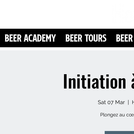
Beer Academy
Beer Tours
Beer
Initiation 
Sat 07 Mar
  |  
Plongez au cœu