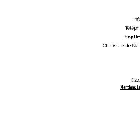
in
Téléph
Hopti
Chaussée de Nam
©202
Mentions L