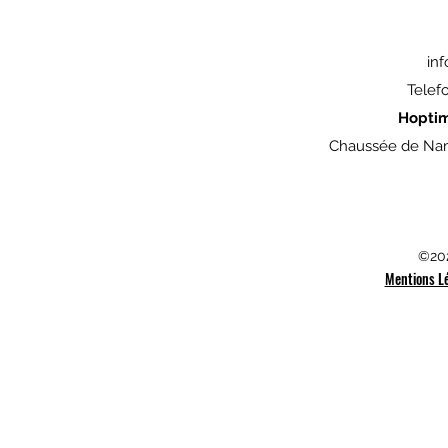
in
Telef
Hopti
Chaussée de Nam
©202
Mentions L