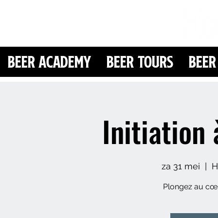
Beer Academy
Beer Tours
Beer
Initiation 
za 31 mei
  |  
H
Plongez au cœu