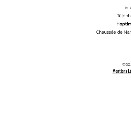
in
Téléph
Hopti
Chaussée de Nam
©202
Mentions L