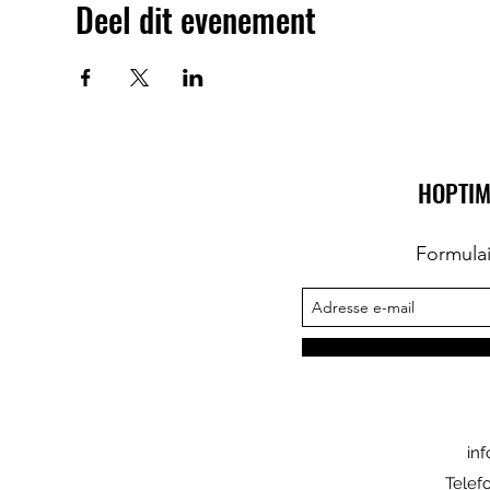
Deel dit evenement
HOPTIM
Formula
in
Telef