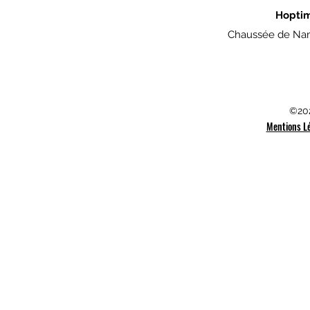
Hopti
Chaussée de Nam
©202
Mentions L