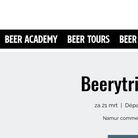
Beer Academy
Beer Tours
Beer
Beeryt
za 21 mrt
  |  
Dépar
Namur comme v