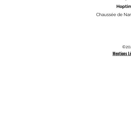
Hopti
Chaussée de Nam
©202
Mentions L