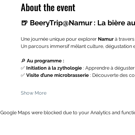
About the event
🍺 BeeryTrip@Namur : La bière au
Une journée unique pour explorer 
Namur
 à travers
Un parcours immersif mêlant culture, dégustation et
🔎 
Au programme :
✅ 
Initiation à la zythologie
 : Apprendre à déguste
✅ 
Visite d’une microbrasserie
 : Découverte des cou
Show More
Google Maps were blocked due to your Analytics and functio