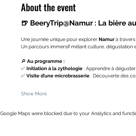
About the event
🍺 BeeryTrip@Namur : La bière au
Une journée unique pour explorer 
Namur
 à travers
Un parcours immersif mêlant culture, dégustation et
🔎 
Au programme :
✅ 
Initiation à la zythologie
 : Apprendre à déguste
✅ 
Visite d’une microbrasserie
 : Découverte des cou
Show More
Google Maps were blocked due to your Analytics and functio