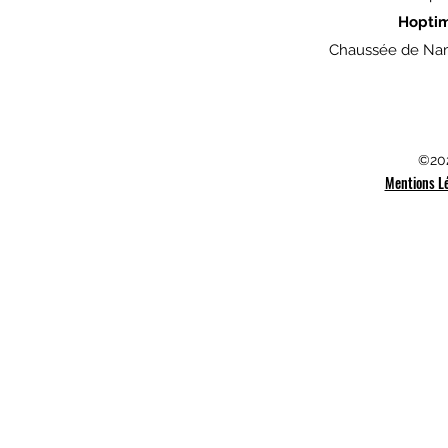
Hopti
Chaussée de Nam
©202
Mentions L