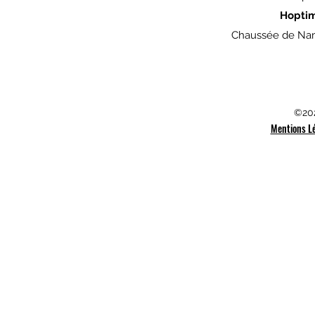
Hopti
Chaussée de Nam
©202
Mentions L