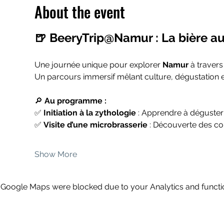
About the event
🍺 BeeryTrip@Namur : La bière au
Une journée unique pour explorer 
Namur
 à travers
Un parcours immersif mêlant culture, dégustation et
🔎 
Au programme :
✅ 
Initiation à la zythologie
 : Apprendre à déguste
✅ 
Visite d’une microbrasserie
 : Découverte des cou
Show More
Google Maps were blocked due to your Analytics and functio