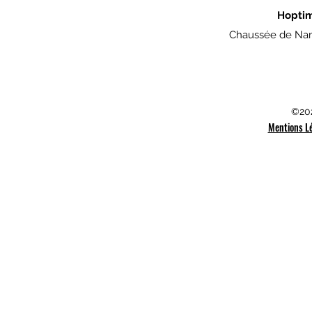
Hopti
Chaussée de Nam
©202
Mentions L