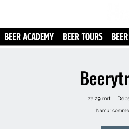
Beer Academy
Beer Tours
Beer
Beeryt
za 29 mrt
  |  
Dépar
Namur comme v