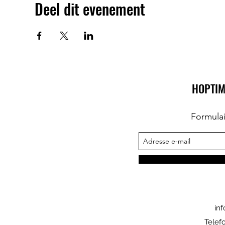
Deel dit evenement
HOPTIM
Formula
in
Telef