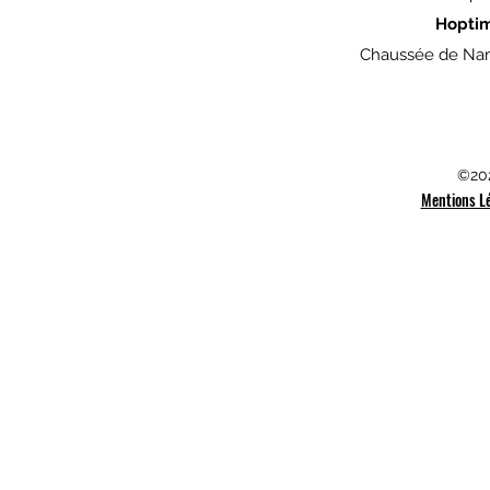
Hopti
Chaussée de Nam
©202
Mentions L