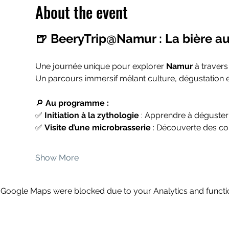
About the event
🍺 BeeryTrip@Namur : La bière au
Une journée unique pour explorer 
Namur
 à travers
Un parcours immersif mêlant culture, dégustation et
🔎 
Au programme :
✅ 
Initiation à la zythologie
 : Apprendre à déguste
✅ 
Visite d’une microbrasserie
 : Découverte des cou
Show More
Google Maps were blocked due to your Analytics and functio