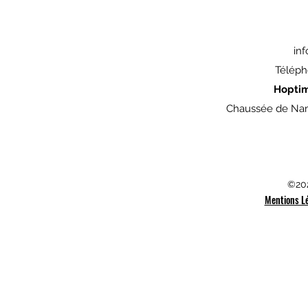
in
Téléph
Hopti
Chaussée de Nam
©202
Mentions L