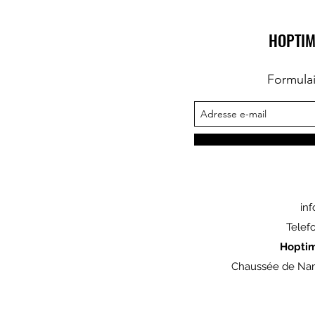
HOPTIM
Formula
in
Telef
Hopti
Chaussée de Nam