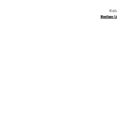
©202
Mentions L