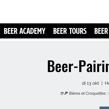
Beer Academy
Beer Tours
Beer
Beer-Pairi
di 13 okt
  |  
H
🍺🍕 Bières et Croquettes : 