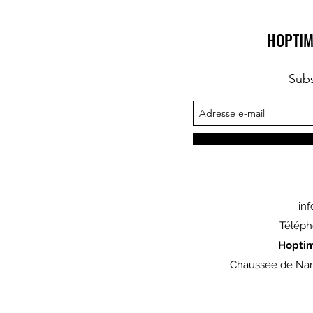
HOPTIM
Subs
in
Téléph
Hopti
Chaussée de Nam