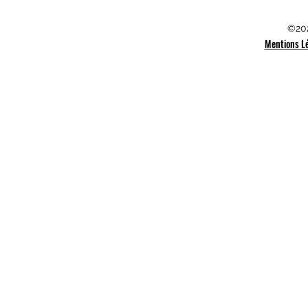
©202
Mentions L