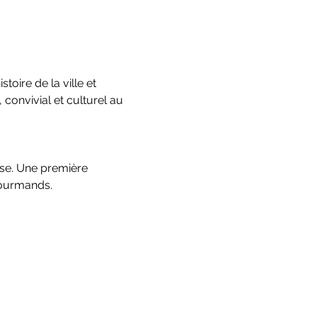
toire de la ville et 
nvivial et culturel au 
ise. Une première 
gourmands.