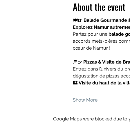
About the event
🍽️🍺 
Balade Gourmande à 
Explorez Namur autrement,
Partez pour une 
balade g
accords mets-bières comme
cœur de Namur !
🍕🍺 
Pizzas & Visite de Br
Entrez dans l’univers du br
dégustation de pizzas ac
🏰 
Visite du haut de la vil
Show More
Google Maps were blocked due to yo