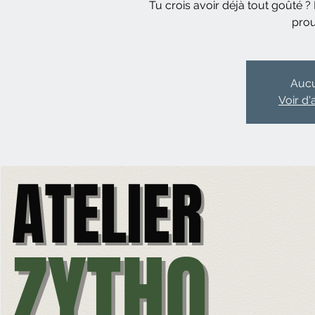
Tu crois avoir déjà tout goûté ?
prou
Aucu
Voir d