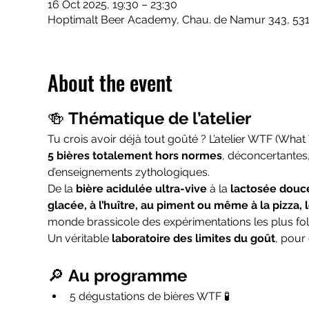
16 Oct 2025, 19:30 – 23:30
Hoptimalt Beer Academy, Chau. de Namur 343, 531
About the event
🍻 
Thématique de l’atelier
Tu crois avoir déjà tout goûté ? L’atelier WTF (What
5 bières totalement hors normes
, déconcertantes
d’enseignements zythologiques.
De la 
bière acidulée ultra-vive
 à la 
lactosée douc
glacée, à l’huître, au piment ou même à la pizza, l
monde brassicole des expérimentations les plus fol
Un véritable 
laboratoire des limites du goût
, pour
🔎 
Au programme
5 dégustations de bières WTF 🧪