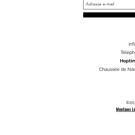
in
Téléph
Hopti
Chaussée de Nam
©202
Mentions L