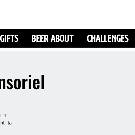
Gifts
Beer About
Challenges
nsoriel
 et
t : la