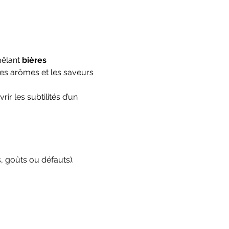
mêlant 
bières 
es arômes et les saveurs 
r les subtilités d’un 
 goûts ou défauts).