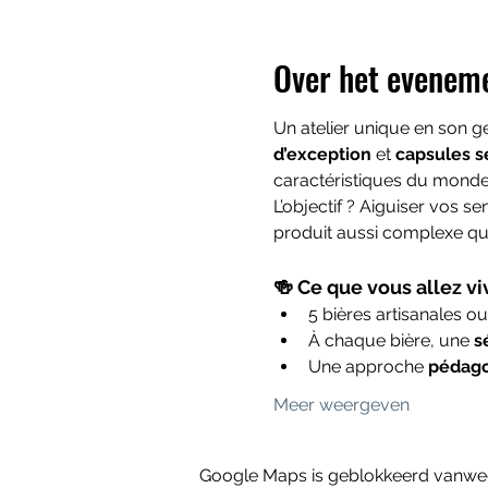
Over het evenem
Un atelier unique en son g
d’exception
 et 
capsules s
caractéristiques du monde
L’objectif ? Aiguiser vos s
produit aussi complexe qu’
🍻 Ce que vous allez viv
5 bières artisanales o
À chaque bière, une 
s
Une approche 
pédago
Meer weergeven
Google Maps is geblokkeerd vanwege 