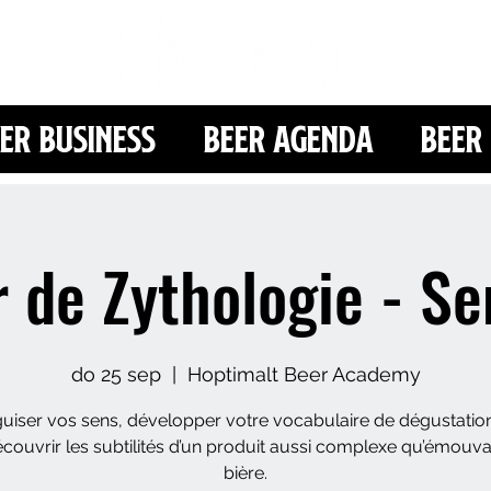
er Business
Beer Agenda
Beer 
r de Zythologie - Se
do 25 sep
  |  
Hoptimalt Beer Academy
guiser vos sens, développer votre vocabulaire de dégustation
écouvrir les subtilités d’un produit aussi complexe qu’émouvan
bière.