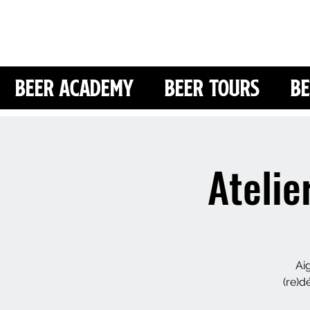
Beer Academy
Beer Tours
Be
Atelie
Ai
(re)d