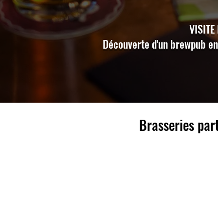
VISITE
Découverte d'un brewpub en c
Brasseries par