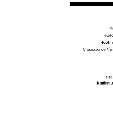
in
Telef
Hopti
Chaussée de Nam
©202
Mentions L