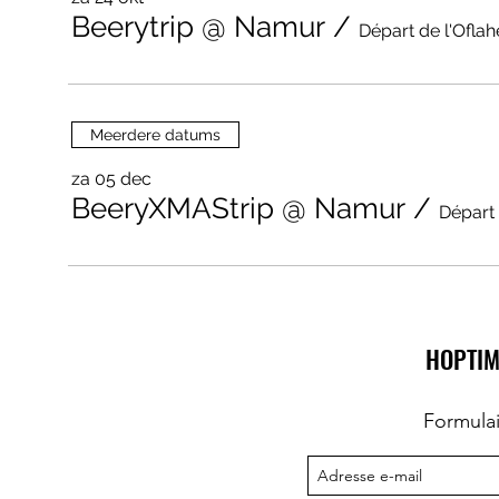
Beerytrip @ Namur
/
Départ de l'Oflahe
Meerdere datums
za 05 dec
BeeryXMAStrip @ Namur
/
Départ 
HOPTIM
Formula