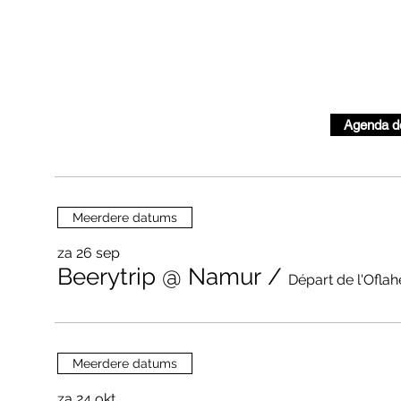
Agenda d
Meerdere datums
za 26 sep
Beerytrip @ Namur
/
Départ de l'Oflahe
Meerdere datums
za 24 okt