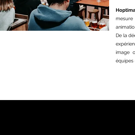
Hoptim
mesure :
animatio
De la dé
expérien
image o
équipes e