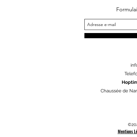
Formula
in
Telef
Hopti
Chaussée de Nam
©202
Mentions L