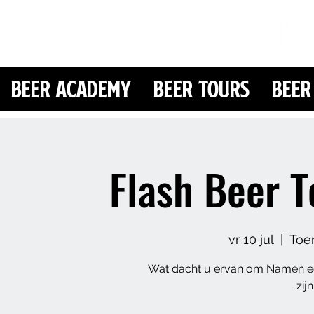
Beer Academy
Beer Tours
Beer
Flash Beer T
vr 10 jul
  |  
Toe
Wat dacht u ervan om Namen ee
zij