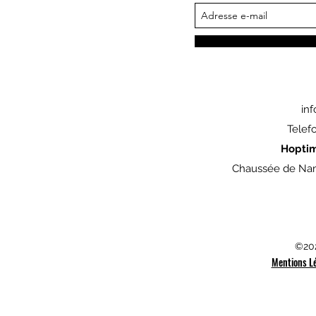
in
Telef
Hopti
Chaussée de Nam
©202
Mentions L