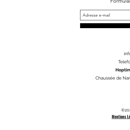
Formula
in
Telef
Hopti
Chaussée de Nam
©202
Mentions L