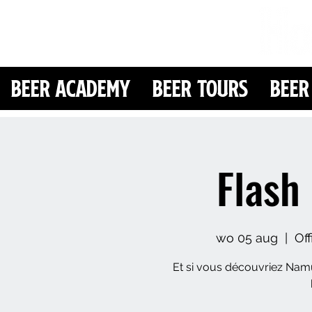
Beer Academy
Beer Tours
Beer
Flash
wo 05 aug
  |  
Of
Et si vous découvriez Namu