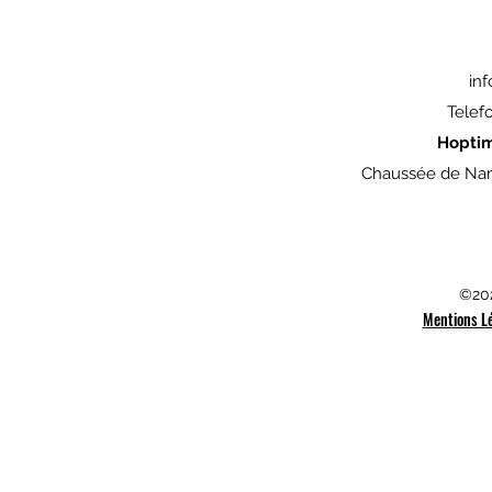
in
Telef
Hopti
Chaussée de Nam
©202
Mentions L